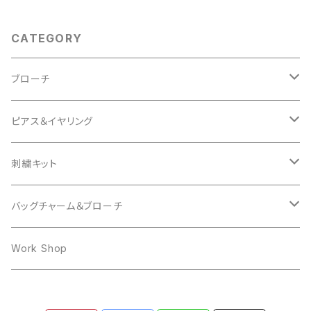
CATEGORY
ブローチ
Animal
ピアス＆イヤリング
Cat
Insect
mocomoco
刺繍キット
Bird
Butterfly
Other
butterfly
Cat
バッグチャーム＆ブローチ
Hedgehog
mocomoco
ring
Rabbit
Bear
Work Shop
Owl
Ring
Cat
Dog
Dog