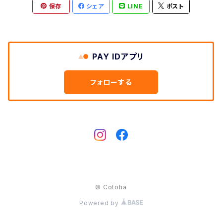
Cow
保存
シェア
LINE
ポスト
Dog
Hedgehog
Cat
Deer
Swan
Swan
PAY IDアプリ
Rabbit
Owl
フォローする
Dog
Hedgehog
Horse
rabbit
Bear
Elephant
© Cotoha
Powered by