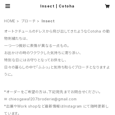
Insect | Cotoha
HOME
ブローチ
Insect
オートクチュールのドレスから飛び出してきたようなCotoha の動
物刺繍たちは、
一つ一つ微妙に表情が異なる一点もの。
お出かけの時のワクワクした気持ちに寄り添い、
特別な日にはお守りとなってお供をし、
日々の暮らしの中で「ふふっ」と気持ち和らぐブローチとなりますよ
うに。
*オーダーをご希望の方は、下記宛先までお問合せください。
✉︎
chieogawa1207broderie@gmail.com
*出展やWork shopなど最新情報はInstagram にて随時更新し
ています。