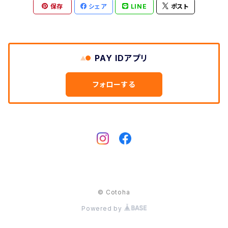
Cow
保存
シェア
LINE
ポスト
Dog
Hedgehog
Cat
Deer
Swan
Swan
PAY IDアプリ
Rabbit
Owl
フォローする
Dog
Hedgehog
Horse
rabbit
Bear
Elephant
© Cotoha
Powered by