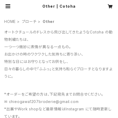
Other | Cotoha
HOME
ブローチ
Other
オートクチュールのドレスから飛び出してきたようなCotoha の動
物刺繍たちは、
一つ一つ微妙に表情が異なる一点もの。
お出かけの時のワクワクした気持ちに寄り添い、
特別な日にはお守りとなってお供をし、
日々の暮らしの中で「ふふっ」と気持ち和らぐブローチとなりますよ
うに。
*オーダーをご希望の方は、下記宛先までお問合せください。
✉︎
chieogawa1207broderie@gmail.com
*出展やWork shopなど最新情報はInstagram にて随時更新し
ています。