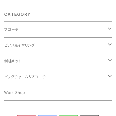
CATEGORY
ブローチ
Animal
ピアス＆イヤリング
Cat
Insect
mocomoco
刺繍キット
Bird
Butterfly
Other
butterfly
Cat
バッグチャーム＆ブローチ
Hedgehog
mocomoco
ring
Rabbit
Bear
Work Shop
Owl
Ring
Cat
Dog
Dog