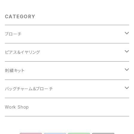
CATEGORY
ブローチ
Animal
ピアス＆イヤリング
Cat
Insect
mocomoco
刺繍キット
Bird
Butterfly
Other
butterfly
Cat
バッグチャーム＆ブローチ
Hedgehog
mocomoco
ring
Rabbit
Bear
Work Shop
Owl
Ring
Cat
Dog
Dog