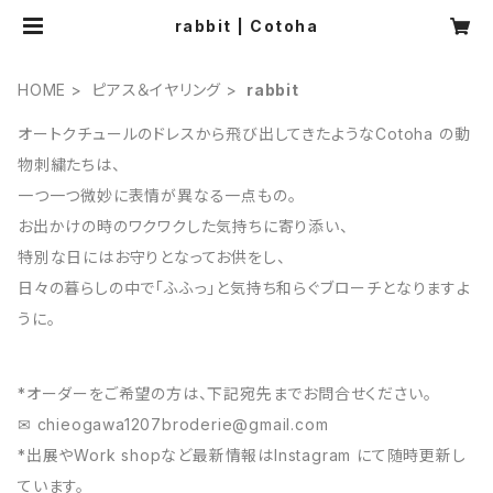
rabbit | Cotoha
HOME
ピアス＆イヤリング
rabbit
オートクチュールのドレスから飛び出してきたようなCotoha の動
物刺繍たちは、
一つ一つ微妙に表情が異なる一点もの。
お出かけの時のワクワクした気持ちに寄り添い、
特別な日にはお守りとなってお供をし、
日々の暮らしの中で「ふふっ」と気持ち和らぐブローチとなりますよ
うに。
*オーダーをご希望の方は、下記宛先までお問合せください。
✉︎
chieogawa1207broderie@gmail.com
*出展やWork shopなど最新情報はInstagram にて随時更新し
ています。