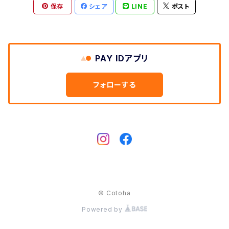
Cow
保存
シェア
LINE
ポスト
Dog
Hedgehog
Cat
Deer
Swan
Swan
PAY IDアプリ
Rabbit
Owl
フォローする
Dog
Hedgehog
Horse
rabbit
Bear
Elephant
© Cotoha
Powered by