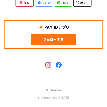
Cow
保存
シェア
LINE
ポスト
Dog
Hedgehog
Cat
Deer
Swan
Swan
PAY IDアプリ
Rabbit
Owl
フォローする
Dog
Hedgehog
Horse
rabbit
Bear
Elephant
© Cotoha
Powered by