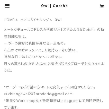
Owl | Cotoha
HOME
ピアス＆イヤリング
Owl
オートクチュールのドレスから飛び出してきたようなCotoha の動
物刺繍たちは、
一つ一つ微妙に表情が異なる一点もの。
お出かけの時のワクワクした気持ちに寄り添い、
特別な日にはお守りとなってお供をし、
日々の暮らしの中で「ふふっ」と気持ち和らぐブローチとなりますよ
うに。
*オーダーをご希望の方は、下記宛先までお問合せください。
✉︎
chieogawa1207broderie@gmail.com
*出展やWork shopなど最新情報はInstagram にて随時更新し
ています。