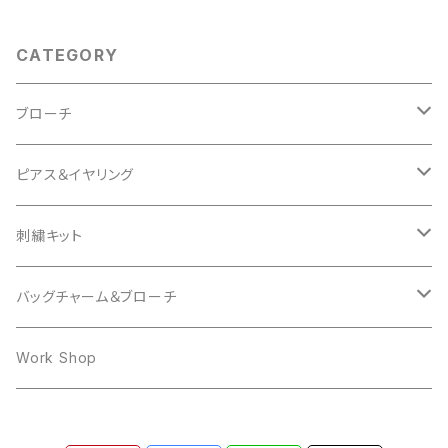
CATEGORY
ブローチ
Animal
ピアス＆イヤリング
Cat
Insect
mocomoco
刺繍キット
Bird
Butterfly
Other
butterfly
Cat
バッグチャーム＆ブローチ
Hedgehog
mocomoco
ring
Rabbit
Bear
Work Shop
Owl
Ring
Cat
Dog
Dog