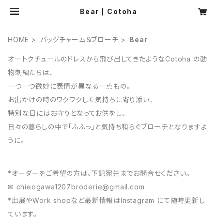
Bear | Cotoha
HOME
バッグチャーム＆ブローチ
Bear
オートクチュールのドレスから飛び出してきたようなCotoha の動
物刺繍たちは、
一つ一つ微妙に表情が異なる一点もの。
お出かけの時のワクワクした気持ちに寄り添い、
特別な日にはお守りとなってお供をし、
日々の暮らしの中で「ふふっ」と気持ち和らぐブローチとなりますよ
うに。
*オーダーをご希望の方は、下記宛先までお問合せください。
✉︎
chieogawa1207broderie@gmail.com
*出展やWork shopなど最新情報はInstagram にて随時更新し
ています。