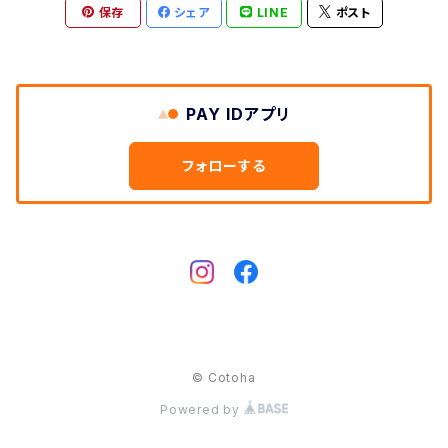
Cow
保存
シェア
LINE
ポスト
Dog
Hedgehog
Cat
Deer
Swan
Swan
PAY IDアプリ
Rabbit
Owl
フォローする
Dog
Hedgehog
Horse
rabbit
Bear
Elephant
© Cotoha
Powered by