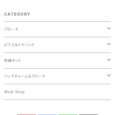
CATEGORY
ブローチ
Animal
ピアス＆イヤリング
Cat
Insect
mocomoco
刺繍キット
Bird
Butterfly
Other
butterfly
Cat
バッグチャーム＆ブローチ
Hedgehog
mocomoco
ring
Rabbit
Bear
Work Shop
Owl
Ring
Cat
Dog
Dog