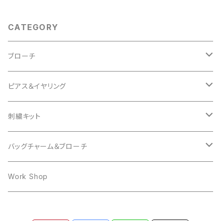
CATEGORY
ブローチ
Animal
ピアス＆イヤリング
Cat
Insect
mocomoco
刺繍キット
Bird
Butterfly
Other
butterfly
Cat
バッグチャーム＆ブローチ
Hedgehog
mocomoco
ring
Rabbit
Bear
Work Shop
Owl
Ring
Cat
Dog
Dog