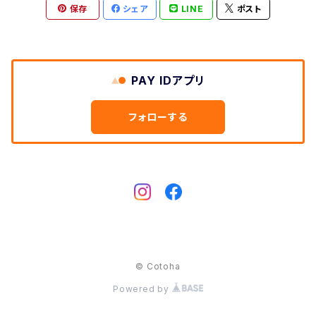
Cow
保存
シェア
LINE
ポスト
Dog
Hedgehog
Cat
Deer
Swan
Swan
PAY IDアプリ
Rabbit
Owl
フォローする
Dog
Hedgehog
Horse
rabbit
Bear
Elephant
© Cotoha
Powered by