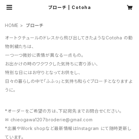
ブローチ | Cotoha
HOME
ブローチ
オートクチュールのドレスから飛び出してきたようなCotoha の動
物刺繍たちは、
一つ一つ微妙に表情が異なる一点もの。
お出かけの時のワクワクした気持ちに寄り添い、
特別な日にはお守りとなってお供をし、
日々の暮らしの中で「ふふっ」と気持ち和らぐブローチとなりますよ
うに。
*オーダーをご希望の方は、下記宛先までお問合せください。
✉︎
chieogawa1207broderie@gmail.com
*出展やWork shopなど最新情報はInstagram にて随時更新し
ています。