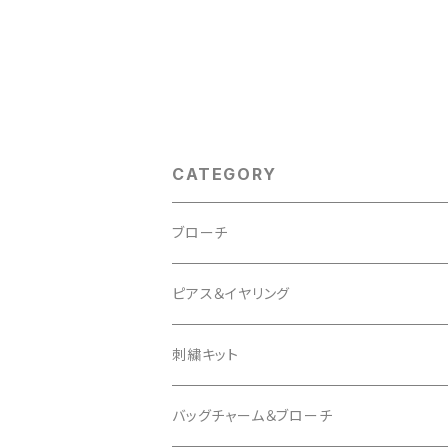
CATEGORY
ブローチ
Animal
ピアス＆イヤリング
Cat
Insect
mocomoco
刺繍キット
Bird
Butterfly
Other
butterfly
Cat
バッグチャーム＆ブローチ