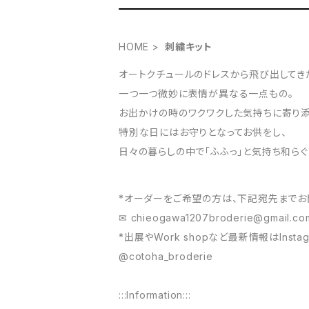
HOME
刺繍キット
オートクチュールのドレスから飛び出してきた
一つ一つ微妙に表情が異なる一点もの。
お出かけの時のワクワクした気持ちに寄り添
特別な日にはお守りとなってお供をし、
日々の暮らしの中で「ふふっ」と気持ち和らぐ
*オーダーをご希望の方は、下記宛先までお
✉︎
chieogawa1207broderie@gmail.co
*出展やWork shopなど最新情報はInst
@cotoha_broderie
:::Information:::