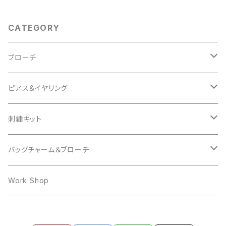
CATEGORY
ブローチ
Animal
ピアス＆イヤリング
Cat
Insect
mocomoco
刺繍キット
Bird
Butterfly
Other
butterfly
Cat
バッグチャーム＆ブローチ
Hedgehog
mocomoco
ring
Rabbit
Bear
Work Shop
Owl
Ring
Cat
Dog
Dog