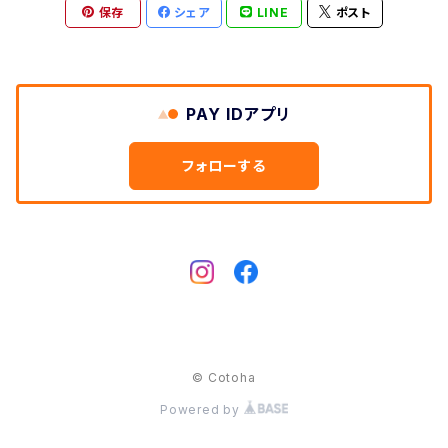
Cow
保存
シェア
LINE
ポスト
Dog
Hedgehog
Cat
Deer
Swan
Swan
PAY IDアプリ
Rabbit
Owl
フォローする
Dog
Hedgehog
Horse
rabbit
Bear
Elephant
© Cotoha
Powered by