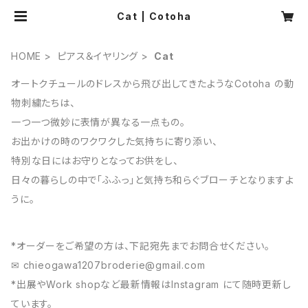
Cat | Cotoha
HOME
ピアス＆イヤリング
Cat
オートクチュールのドレスから飛び出してきたようなCotoha の動
物刺繍たちは、
一つ一つ微妙に表情が異なる一点もの。
お出かけの時のワクワクした気持ちに寄り添い、
特別な日にはお守りとなってお供をし、
日々の暮らしの中で「ふふっ」と気持ち和らぐブローチとなりますよ
うに。
*オーダーをご希望の方は、下記宛先までお問合せください。
✉︎
chieogawa1207broderie@gmail.com
*出展やWork shopなど最新情報はInstagram にて随時更新し
ています。