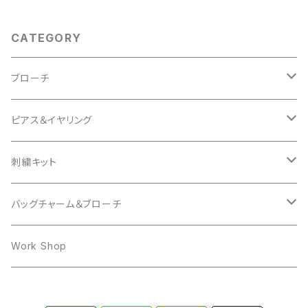
CATEGORY
ブローチ
Animal
ピアス＆イヤリング
Cat
Insect
mocomoco
刺繍キット
Bird
Butterfly
Other
butterfly
Cat
バッグチャーム＆ブローチ
Hedgehog
mocomoco
ring
Rabbit
Bear
Work Shop
Owl
Ring
Cat
Dog
Dog