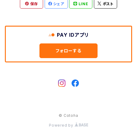
Cow
保存
シェア
LINE
ポスト
Dog
Hedgehog
Cat
Deer
Swan
Swan
PAY IDアプリ
Rabbit
Owl
フォローする
Dog
Hedgehog
Horse
rabbit
Bear
Elephant
© Cotoha
Powered by