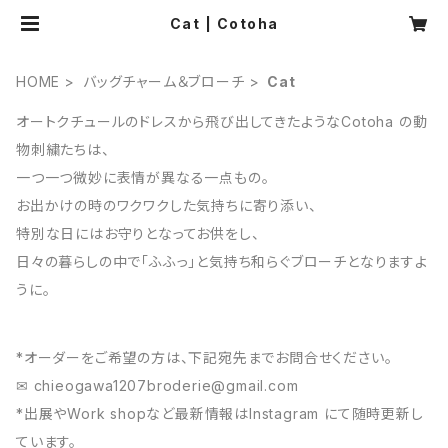
Cat | Cotoha
HOME
バッグチャーム＆ブローチ
Cat
オートクチュールのドレスから飛び出してきたようなCotoha の動
物刺繍たちは、
一つ一つ微妙に表情が異なる一点もの。
お出かけの時のワクワクした気持ちに寄り添い、
特別な日にはお守りとなってお供をし、
日々の暮らしの中で「ふふっ」と気持ち和らぐブローチとなりますよ
うに。
*オーダーをご希望の方は、下記宛先までお問合せください。
✉︎
chieogawa1207broderie@gmail.com
*出展やWork shopなど最新情報はInstagram にて随時更新し
ています。