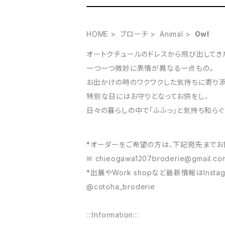
HOME
ブローチ
Animal
Owl
オートクチュールのドレスから飛び出してきた
一つ一つ微妙に表情が異なる一点もの。
お出かけの時のワクワクした気持ちに寄り添
特別な日にはお守りとなってお供をし、
日々の暮らしの中で「ふふっ」と気持ち和らぐ
*オーダーをご希望の方は、下記宛先までお
✉︎
chieogawa1207broderie@gmail.co
*出展やWork shopなど最新情報はInst
@cotoha_broderie
:::Information:::