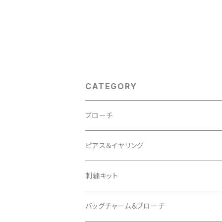
CATEGORY
ブローチ
Animal
ピアス＆イヤリング
Cat
Insect
mocomoco
刺繍キット
Bird
Butterfly
Other
butterfly
Cat
バッグチャーム＆ブローチ